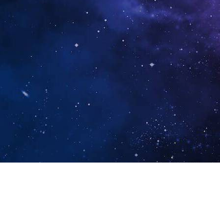
ณ | การคำนวณออนไลน์ฟรี
กซึ้งที่จะรู้ว่า
คุณคือใคร