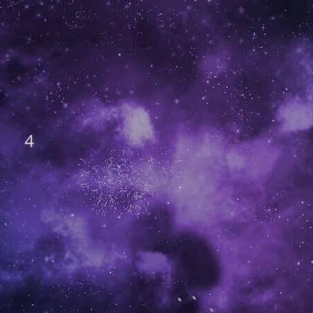
3
7
4